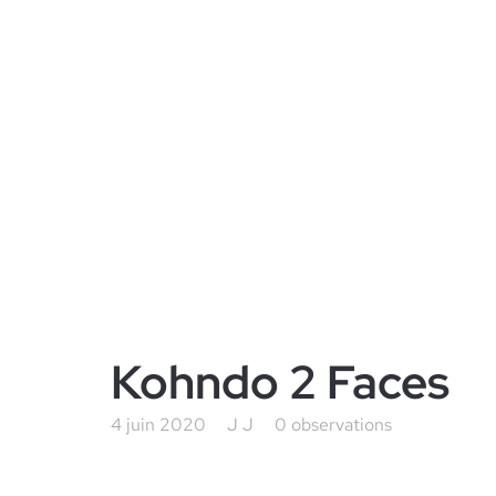
Kohndo 2 Faces
4 juin 2020
J J
0 observations