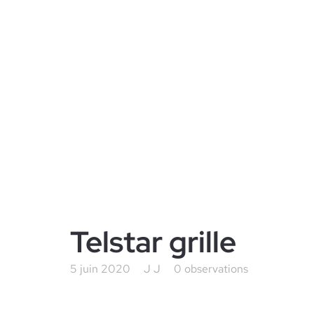
Telstar grille
5 juin 2020
J J
0 observations