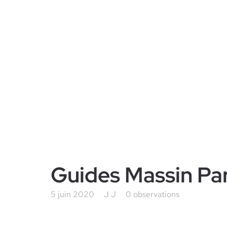
Guides Massin Par
5 juin 2020
J J
0 observations