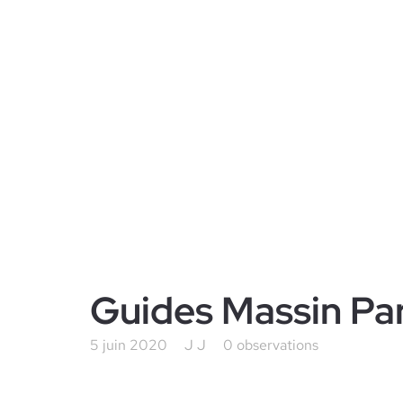
Guides Massin Par
5 juin 2020
J J
0 observations