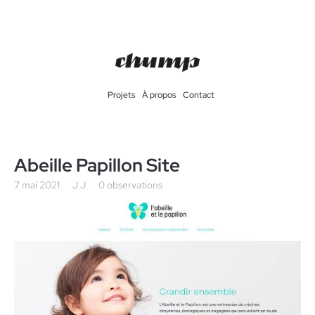
Projets
À propos
Contact
Abeille Papillon Site
7 mai 2021
J J
0 observations