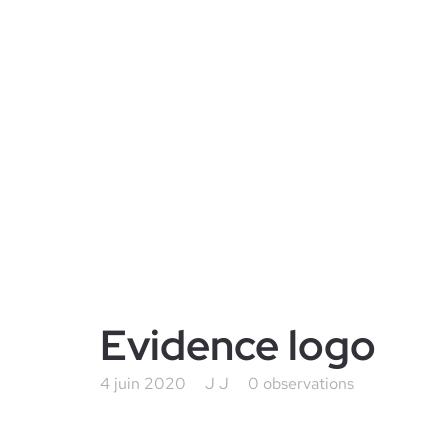
Evidence logo
4 juin 2020
J J
0 observations