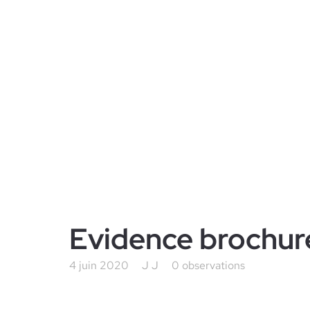
Evidence brochur
4 juin 2020
J J
0 observations