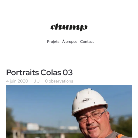
Projets
À propos
Contact
Portraits Colas 03
4 juin 2020
J J
0 observations