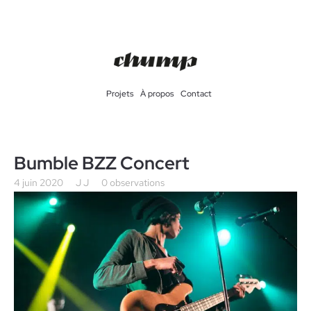
Projets
À propos
Contact
Bumble BZZ Concert
4 juin 2020
J J
0 observations