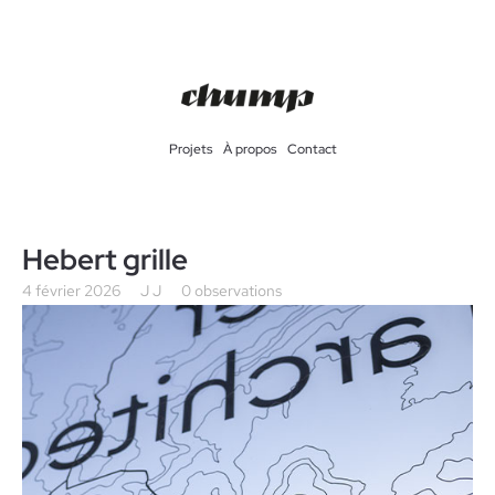
Projets
À propos
Contact
Hebert grille
4 février 2026
J J
0 observations